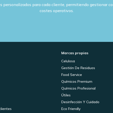
es personalizados para cada cliente, permitiendo gestionar c
costes operativos.
Marcas propias
Celulosa
Gestión De Residuos
Food Service
Químicos Premium
Químicos Profesional
Útiles
Desinfección Y Cuidado
clientes
Eco Friendly