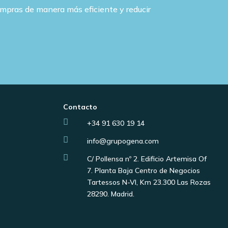
ompras de manera más eficiente y reducir
Contacto

+34 91 630 19 14

info@grupogena.com

C/ Pollensa nº 2. Edificio Artemisa Of
7. Planta Baja Centro de Negocios
Tartessos N-VI, Km 23.300 Las Rozas
28290. Madrid.