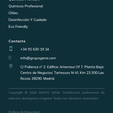
Químicos Profesional
Útiles
Desinfección Y Cuidado
Eco Friendly
Contacto

+34 91 630 19 14

info@grupogena.com

C/ Pollensa nº 2. Edificio Artemisa Of 7. Planta Baja
Centro de Negocios Tartessos N-VI, Km 23.300 Las
Rozas 28290. Madrid.
Copyright © 2026 GRUPO GENA. Distribución profesional de
artículos de limpieza e higiene. Todos los derechos reservados
Política de Privacidad